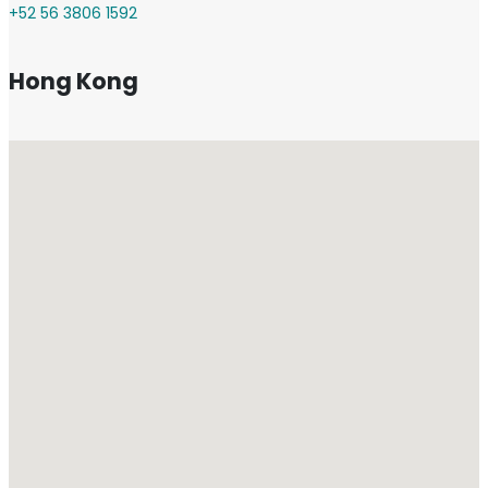
+52 56 3806 1592
Hong Kong
Kinwick Centre, 32 Hollywood Road, Central, Hong Kong