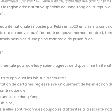
le intitulée « 本條例旨在完善中華人民共和國香港特別行政區維護國家安全的法律 » (« Or
ans la région administrative spéciale de Hong Kong de la Républiq
024.
r la sécurité nationale imposée par Pékin en 2020 en criminalisan
inte au pouvoir ou à l’autorité du gouvernement central), terr
rmais passibles d’une peine maximale de prison à vie.
r :
inentale pour qu’elles y soient jugées : ce dispositif se limiterai
re appliquer les lois sur la sécurité ;
étation de certaines règles relève uniquement de Pékin et non du
urité nationale ;
 une loi de Hong Kong ;
is clos ;
 elles sont reconnues coupables d’atteintes à la sécurité nati