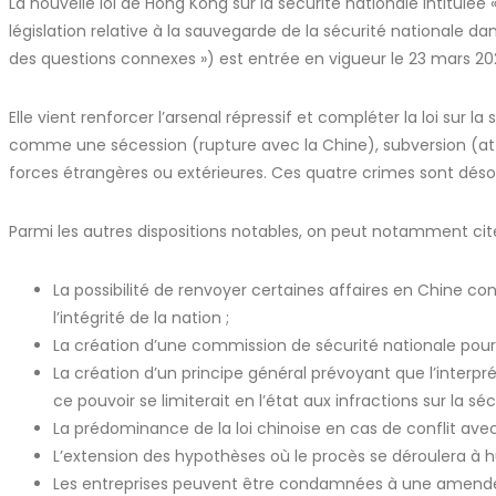
La nouvelle loi de Hong Kong sur la sécurité nationa
législation relative à la sauvegarde de la sécurité nationale d
des questions connexes ») est entrée en vigueur le 23 mars 2
Elle vient renforcer l’arsenal répressif et compléter la loi su
comme une sécession (rupture avec la Chine), subversion (atte
forces étrangères ou extérieures. Ces quatre crimes sont déso
Parmi les autres dispositions notables, on peut notamment cite
La possibilité de renvoyer certaines affaires en Chine cont
l’intégrité de la nation ;
La création d’une commission de sécurité nationale pour fai
La création d’un principe général prévoyant que l’interpr
ce pouvoir se limiterait en l’état aux infractions sur la séc
La prédominance de la loi chinoise en cas de conflit avec
L’extension des hypothèses où le procès se déroulera à hu
Les entreprises peuvent être condamnées à une amende si