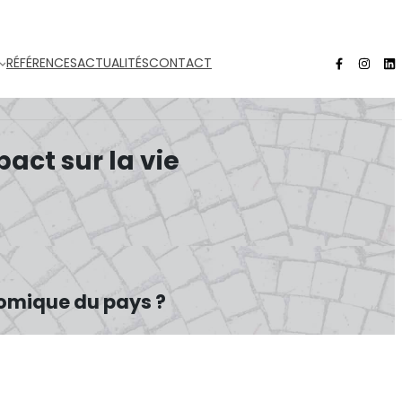
RÉFÉRENCES
ACTUALITÉS
CONTACT
pact sur la vie
onomique du pays ?